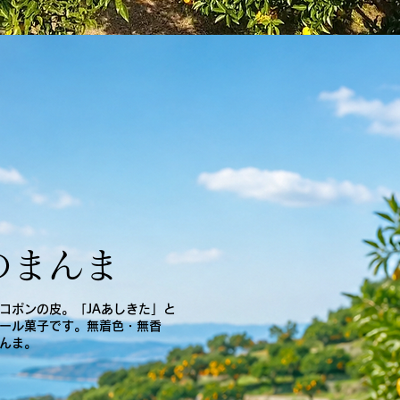
のまんま
コポンの皮。「JAあしきた」と
ール菓子です。無着色・無香
んま。