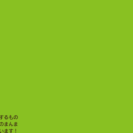
」です。
するもの
のまんま
います！