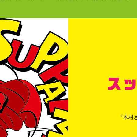
ス
『木村