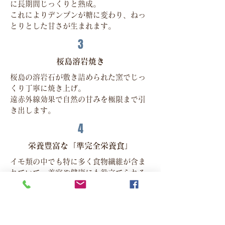
に長期間じっくりと熟成。
これによりデンプンが糖に変わり、ねっ
とりとした甘さが生まれます。
3
桜島溶岩焼き
桜島の溶岩石が敷き詰められた窯でじっ
くり丁寧に焼き上げ。
遠赤外線効果で自然の甘みを極限まで引
き出します。
4
栄養豊富な「準完全栄養食」
イモ類の中でも特に多く食物繊維が含ま
れていて、美容や健康にも役立てられる
だけでなく、
人の体に必要な栄養をバランスよく含ん
でいる食材です。
5