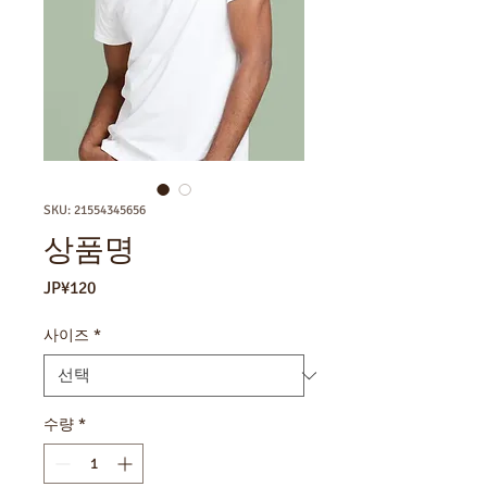
SKU: 21554345656
상품명
가
JP¥120
격
사이즈
*
수량
*