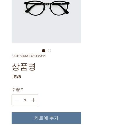
SKU: 366615376135191
상품명
가
JP¥8
격
수량
*
카트에 추가