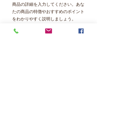
商品の詳細を入力してください。あな
たの商品の特徴やおすすめのポイント
をわかりやすく説明しましょう。
商品情報
商品の詳細を入力してください。サイ
返品・返金ポリシー
ズ、素材、取扱説明に加え、商品の特
徴やおすすめのポイントなどを説明し
返品・返金ポリシーを入力してくださ
ましょう。
商品の配送について
い。顧客が商品に満足しなかった場合
や、不備があった場合に行う手続きの
配送地域、料金、所要時間、梱包な
手順などを説明しましょう。内容を明
ど、商品の配送に関する情報を入力し
確にすることで顧客からの信頼を獲得
てください。配送情報を明確にするこ
し、安心して商品を購入していただけ
とで顧客からの信頼を獲得し、安心し
ます。
て商品を購入していただけます。
かくやフーズ株式会社は九州の素材を使った商品開発を行うアングルトライホールディングスグループの福岡の菓子食品メーカーです。