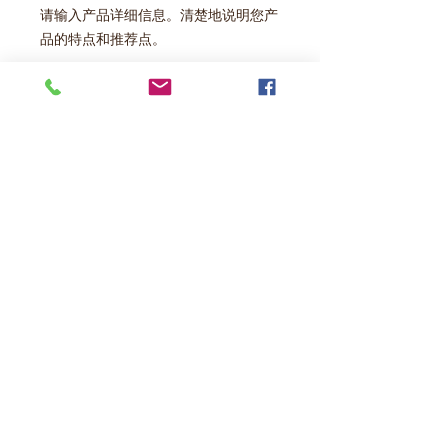
请输入产品详细信息。清楚地说明您产
品的特点和推荐点。
产品信息
请输入产品详细信息。除了尺寸、材
退货/退款政策
质、使用说明书之外，还说明产品的特
点和推荐点。
请输入您的退货/退款政策。解释如果
关于产品交付
客户对产品不满意或存在缺陷时应遵循
的程序。通过明确内容，可以获得客户
输入有关物品配送的信息，包括配送区
的信任，放心购买产品。
域、费率、运输时间和包装。通过澄清
您的运输信息，您可以赢得客户的信任
并放心地购买您的产品。
かくやフーズ株式会社は九州の素材を使った商品開発を行うアングルトライホールディングスグループの福岡の菓子食品メーカーです。